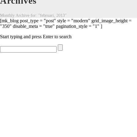
Archives
Monthly Archive for: "februari, 2013"
[mk_blog post_type = "post" style = "modern" grid_image_height =
"350" disable_meta = "true" pagination_style = "1" ]
Start typing and press Enter to search