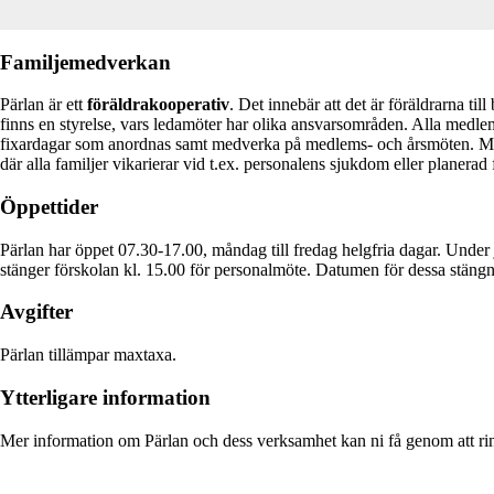
Familjemedverkan
Pärlan är ett
föräldrakooperativ
. Det innebär att det är föräldrarna t
finns en styrelse, vars ledamöter har olika ansvarsområden. Alla medle
fixardagar som anordnas samt medverka på medlems- och årsmöten. Målet 
där alla familjer vikarierar vid t.ex. personalens sjukdom eller planerad
Öppettider
Pärlan har öppet 07.30-17.00, måndag till fredag helgfria dagar. Under j
stänger förskolan kl. 15.00 för personalmöte. Datumen för dessa stängn
Avgifter
Pärlan tillämpar maxtaxa.
Ytterligare information
Mer information om Pärlan och dess verksamhet kan ni få genom att ring