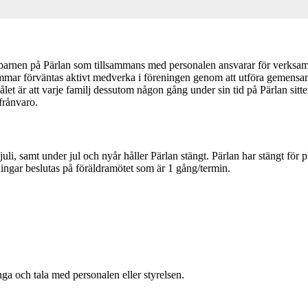
ill barnen på Pärlan som tillsammans med personalen ansvarar för verksa
mmar förväntas aktivt medverka i föreningen genom att utföra gemensamt
är att varje familj dessutom någon gång under sin tid på Pärlan sitter 
 frånvaro.
uli, samt under jul och nyår håller Pärlan stängt. Pärlan har stängt för
ingar beslutas på föräldramötet som är 1 gång/termin.
a och tala med personalen eller styrelsen.