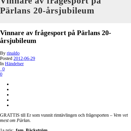
Vinnare av frågesport på
Pärlans 20-årsjubileum
Vinnare av frågesport på Pärlans 20-
årsjubileum
By
rinaldo
Posted
2012-06-29
In
Händelser
0
0
GRATTIS till Er som vunnit rimtävlingen och frågesporten –
Vem vet
mest om Pärlan.
1a pris:
fam. Bäckström