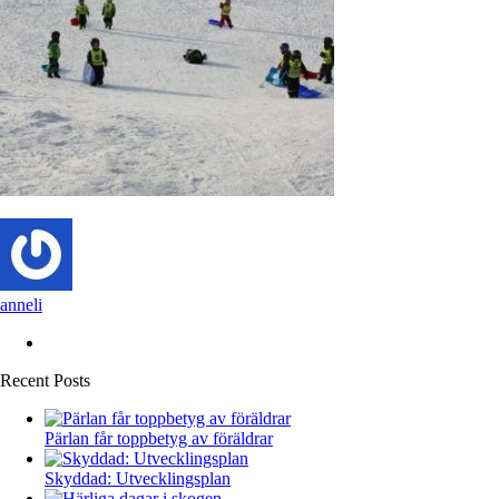
anneli
Recent Posts
Pärlan får toppbetyg av föräldrar
Skyddad: Utvecklingsplan