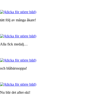
tätt följ av många åkare!
Alla fick medalj…
och blåbärssoppa!
Nu blir det after-ski!